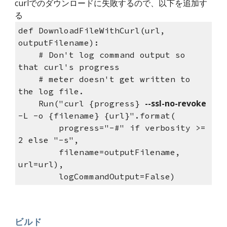
curlでのダウンロードに失敗するので、以下を追加す
る
def DownloadFileWithCurl(url, 
outputFilename):
    # Don't log command output so 
that curl's progress
    # meter doesn't get written to 
the log file.
--ssl-no-revoke
    Run("curl {progress} 
-L -o {filename} {url}".format(
        progress="-#" if verbosity >= 
2 else "-s",
        filename=outputFilename, 
url=url), 
        logCommandOutput=False)
ビルド