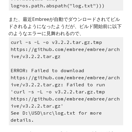
log=os.path.abspath("log.txt")))
また、最近Embreeが自動でダウンロードされてビル
ドされるようになったようだが、ビルド開始前に以下
のようなエラーに見舞われるので、
curl -s -L -o v3.2.2.tar.gz.tmp 
https://github.com/embree/embree/arch
ive/v3.2.2.tar.gz
ERROR: Failed to download 
https://github.com/embree/embree/arch
ive/v3.2.2.tar.gz: Failed to run 
'curl -s -L -o v3.2.2.tar.gz.tmp 
https://github.com/embree/embree/arch
ive/v3.2.2.tar.gz'
See D:\USD\src\log.txt for more 
details.