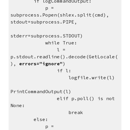
        if logCommandOutput:
            p = 
subprocess.Popen(shlex.split(cmd), 
stdout=subprocess.PIPE, 
stderr=subprocess.STDOUT)
            while True:
                l = 
p.stdout.readline().decode(GetLocale(
), 
errors="ignore"
)
                if l:
                    logfile.write(l)
PrintCommandOutput(l)
                elif p.poll() is not 
None:
                    break
        else:
            p = 