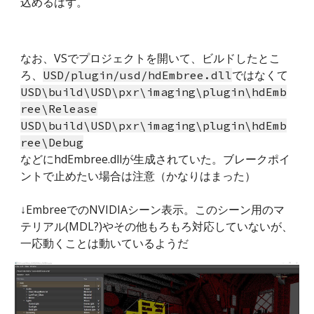
込めるはず。
なお、VSでプロジェクトを開いて、ビルドしたとこ
ろ、
ではなくて
USD/plugin/usd/hdEmbree.dll
USD\build\USD\pxr\imaging\plugin\hdEmb
ree\Release
USD\build\USD\pxr\imaging\plugin\hdEmb
ree\Debug
などにhdEmbree.dllが生成されていた。ブレークポイ
ントで止めたい場合は注意（かなりはまった）
↓EmbreeでのNVIDIAシーン表示。このシーン用のマ
テリアル(MDL?)やその他もろもろ対応していないが、
一応動くことは動いているようだ