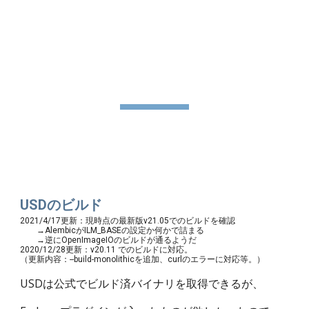
memo.vec4d.xyz
Skip to main content
Skip to navigation
USDのビルド
USDのビルド
2021/4/17更新：現時点の最新版v21.05でのビルドを確認
　　→AlembicがILM_BASEの設定か何かで詰まる
　　→逆にOpenImageIOのビルドが通るようだ
2020/12/28更新：v20.11 でのビルドに対応。
（更新内容：--build-monolithicを追加、curlのエラーに対応等。）
USDは公式でビルド済バイナリを取得できるが、