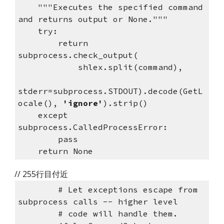
    """Executes the specified command 
and returns output or None."""
    try:
        return 
subprocess.check_output(
            shlex.split(command), 
stderr=subprocess.STDOUT).decode(GetL
ocale(), 
'ignore'
).strip()
    except 
subprocess.CalledProcessError:
        pass
    return None
// 255行目付近
        # Let exceptions escape from 
subprocess calls -- higher level
        # code will handle them.