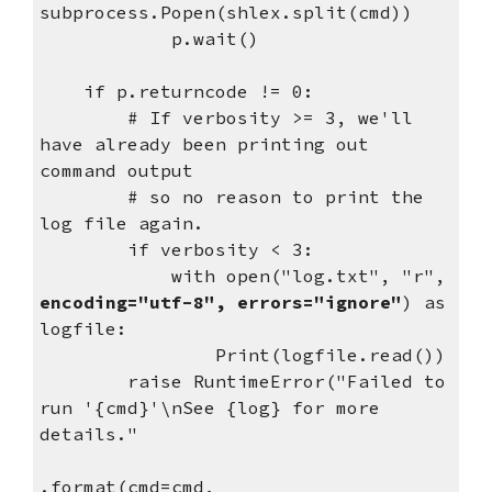
subprocess.Popen(shlex.split(cmd))
            p.wait()
    if p.returncode != 0:
        # If verbosity >= 3, we'll 
have already been printing out 
command output
        # so no reason to print the 
log file again.
        if verbosity < 3:
            with open("log.txt", "r", 
encoding="utf-8", errors="ignore"
) as 
logfile:
                Print(logfile.read())
        raise RuntimeError("Failed to 
run '{cmd}'\nSee {log} for more 
details."
.format(cmd=cmd, 