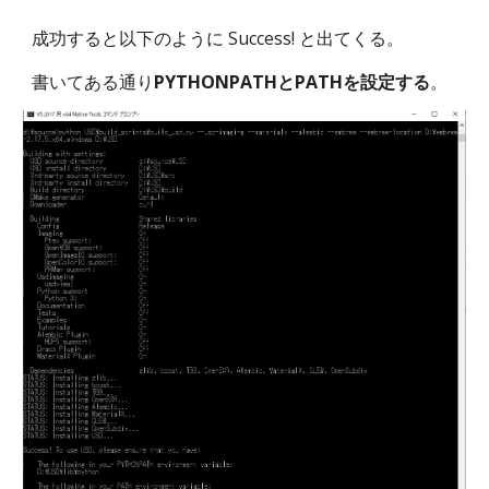
成功すると以下のように Success! と出てくる。
書いてある通り
PYTHONPATHとPATHを設定する
。